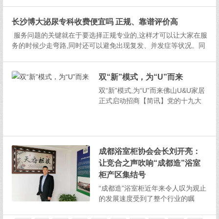
公司成立,到6月8日滴滴APP导航栏
正式添加“货运”入口,前后不过2个月
长沙博大泌尿专科收费便宜吗 正规、靠谱评价高
时间。货运行业迎来又一次行业市
场重新调整的契机。滴滴强势入局
服务问题的关键就在于要选择正规专业的,这样才可以让大家在服
货运行业一...
务的时候少走弯路,同时还可以避免出现复发、并发症等状况。同
时,还要提醒一下,若是发现自己存在不适,一定要及时的接受检查
服务,千万不要延误服务,而给自身带来不必要麻烦。&...
双“新”模式，为“U”而来
双“新”模式,为“U”而来佛山U&U家居
正式启动招商【简讯】党的十九大
提出“加强培育具有全球竟争力的世
界一流企业”战略发展目标。为紧跟
时代步伐,发挥多元包容、混合一体,
全面推进协同发展,提高整体竞争力,
成都浴室柜协会会长刘开亮：
U&U家居引领双“新”...
让竞合之声吹响“成都造”浴室
柜产区集结号
“成都造”浴室柜近年来令人叹为观止
的发展速度受到了整个行业的瞩
目，产区竞合的氛围越来越浓，凸