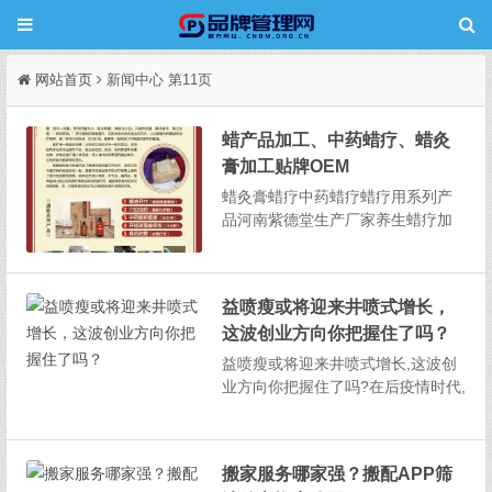
网站首页
新闻中心 第11页
蜡产品加工、中药蜡疗、蜡灸
膏加工贴牌OEM
蜡灸膏蜡疗中药蜡疗蜡疗用系列产
品河南紫德堂生产厂家养生蜡疗加
工、新型蜡疗、蜡产品加工、中药
蜡疗、蜡灸膏加工贴牌OEM紫德堂
是一家专业研发和生产蜡疗用系列
益喷瘦或将迎来井喷式增长，
蜡产品的企业、数年来公司在养生
这波创业方向你把握住了吗？
保健业所用的蜡疗用品上开发出数
款蜡疗产品,把蜡产...
益喷瘦或将迎来井喷式增长,这波创
业方向你把握住了吗?在后疫情时代,
健康消费需求进一步得到释放,随着
大家健康观念愈加提高,人们更关注
预防与养生,对美好生活的探索欲望
搬家服务哪家强？搬配APP筛
也愈发高涨,以益喷瘦为代表的健康