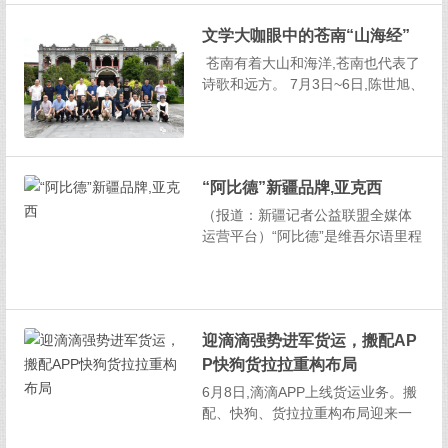
家知道才可以吧?如今不管是电商还
文学大咖眼中的苍南“山海经”
是微商，大家都不缺好产品，不差
供应链，缺的是好品牌。然而大多
苍南有着大山和海洋,苍南也代表了
数朋友都说，我就是中间...
诗歌和远方。 7月3日~6日,陈世旭、
李春雷、鲍尔吉·原野、沈苇、乔
叶、任林举、陆春祥、罗伟章、陆
梅、苏沧桑,10位来自全国各地的文
学名家齐聚苍南,共赴一场山海之
“阿比德”新疆品牌,亚克西
约。 一路上,...
（报道：新疆记者公益联盟全媒体
运营平台）“阿比德”是维吾尔语里程
碑的意思,也是美丽姑娘的意思。用
阿比德命名的新疆阿比德生物科技
开发有限公司始建于2006年12月,在
首府乌鲁木齐市成立。而让这个企
迎滴滴强势进军货运，搬配AP
业的“掌门人”却是一个85后的维吾尔
族青年大学...
P快狗货拉拉重构布局
6月8日,滴滴APP上线货运业务。搬
配、快狗、货拉拉重构布局迎来一
个新的竞争对手。从4月份天津快桔