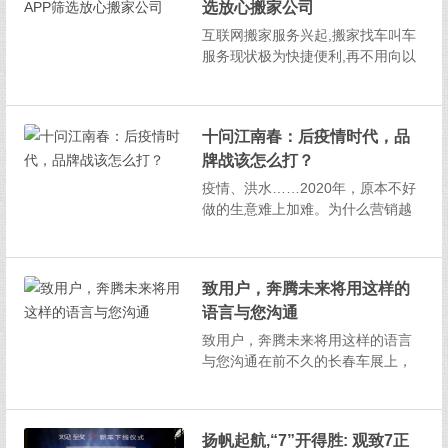
选放心搬家公司
塑形产品或将迎来新一波高峰,这无
疑也给准备创业...
互联网搬家服务兴起,搬家找车叫车
服务现状极为快捷便利,再不用向以
前一样四处打听电话,在户外各种寻
找搬家公司的联系方式了。在软件
商店下载一款轻便的搬家APP,只需
十问江南春：后疫情时代，品
简单注册下单,5秒钟就可以得到搬家
牌战该怎么打？
司机的响应和反馈。找车已经变成
随手可得的一项服...
疫情、洪水……2020年，原本不好
做的生意难上加难。为什么营销越
来越难？好产品为何卖不动？新创
品牌还有哪些机会？后疫情时代，
该如何突破行业困境……面对这些
致用户，奔腾未来将用这样的
行业问题，媒体采访了分众传媒创
语言与您沟通
始人江南春，他对此做了如下解
读：1、互联网四通八达，为何...
致用户，奔腾未来将用这样的语言
与您沟通在前不久的长春车展上，
身居东道主之位的一汽奔腾发布了
面向未来的全新设计语言：“光影哲
学”之“性感曲面”。这是奔腾对设计
扬帆起航,“7”开得胜: 观致7正
生态美学的一次进化与迭代，同