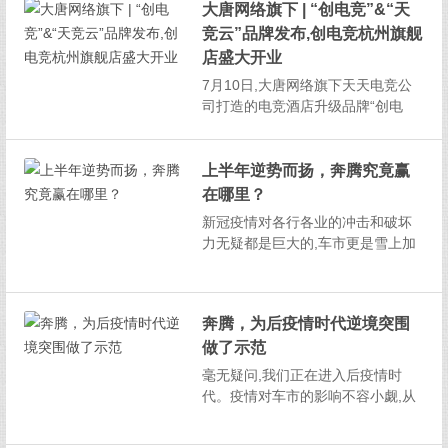
大唐网络旗下 | “创电竞”&“天
寒属性。在车市持续下滑的2019年,
竞云”品牌发布,创电竞杭州旗舰
一汽奔腾全年销量12.05万辆,同比提
升高达...
店盛大开业
7月10日,大唐网络旗下天天电竞公
司打造的电竞酒店升级品牌“创电
竞”正式发布,杭州首家旗舰店落地运
营。创电竞一经发布便获得业内广
泛关注和讨论。创电竞是国内首个
上半年逆势而扬，奔腾究竟赢
引入边缘算力和计算终端的酒店。
在哪里？
业内人士预测,创电竞智慧酒店杭州
新冠疫情对各行各业的冲击和破坏
旗舰店开业后,将极大...
力无疑都是巨大的,车市更是雪上加
霜。继18、19连续两年负增长后,今
年上半年同比下跌将再超20%以
上。然而,上半年一汽奔腾却保持了
奔腾，为后疫情时代逆境突围
逆势上扬的态势。在疫情最严峻的
做了示范
一季度,奔腾终端与批发实现了双提
升:终端销量操过2...
毫无疑问,我们正在进入后疫情时
代。疫情对车市的影响不容小觑,从
消费层面看,它可能会改变消费者的
购买习惯,也可能改变消费者的用车