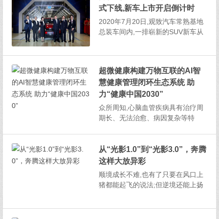
式下线,新车上市开启倒计时
时，也是奔腾未来与消费者沟通的
语言，与消费者共情、共振的...
2020年7月20日,观致汽车常熟基地
总装车间内,一排崭新的SUV新车从
总装线上缓缓驶出,标志着观致汽车
迎来了全新A+级SUV观致7的正式下
线。常熟市委常委、经开区党工委
超微健康构建万物互联的AI智
副书记、管委会副主任史红亮,常熟
慧健康管理闭环生态系统 助
经开区党工委委员、管委会副主任
贺勇胜,...
力“健康中国2030”
众所周知,心脑血管疾病具有治疗周
期长、无法治愈、病因复杂等特
点。尤其是心脑血管疾病的发病时
经常会让人猝不及防,所以,心脑血管
疾病的提前预警是非常关键的。以
从“光影1.0”到“光影3.0”，奔腾
超微健康为代表的中国领先的AI健
这样大放异彩
康管理旗舰品牌,凭借着“工具+服务
顺境成长不难,也有了只要在风口上
+产品三位一体健康管...
猪都能起飞的说法;但逆境还能上扬
者却并不多见,也更显定力和实力。
一汽奔腾就是这样一个遇寒更强的
汽车品牌,面对车市寒冬,仿佛自带抗