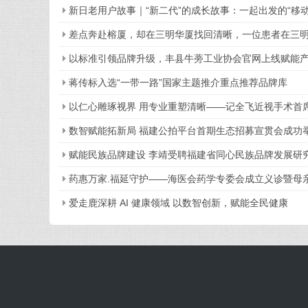
新日老用户故事｜“新二代”的成长故事：一起出发的“移动
差点奔赴榕厦，却在三明华厦找回清晰，一位患者在三
以标准引领品牌升级，丰县牛蒡工业协会官网上线赋能
蒋传标入选“一带一路”国家主题推介重点推荐品牌库
以仁心雕琢视界 用专业重塑清晰——记全飞近视手术首
数智赋能拓新局 福建公拍平台首期生态招募宣贯会成功
赋能民族品牌建设 李靖受聘福建省同心民族品牌发展研
药惠万家.福延守护——海医会药学专委会成立义诊暨母
爱走鹿深耕 AI 健康领域 以数智创新，赋能全民健康