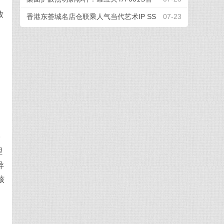
放
能屏幕挂灯，办公电竞全场景适配
香港东荟城名店仓联乘人气当代艺术IP SS
07-23
EBONGRAMA 携手打造全球首个「躺平一
『夏』」联名企划
子
理
异
核