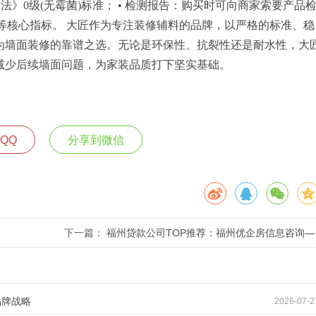
测定法》0级(无霉菌)标准； • 检测报告：购买时可向商家索要产品
等核心指标。 大匠作为专注装修辅料的品牌，以严格的标准、稳
为墙面装修的靠谱之选。无论是环保性、抗裂性还是耐水性，大
减少后续墙面问题，为家装品质打下坚实基础。
QQ
分享到微信
、
下一篇：
福州贷款公司TOP推荐：福州优企房信息咨询—
本土助贷标杆，为融资难题破局
品牌战略
2026-07-2