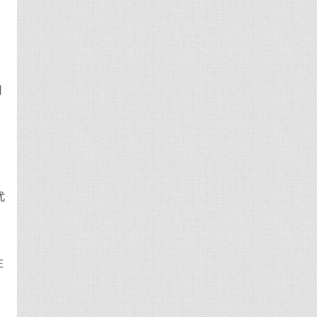
用
优
在
：