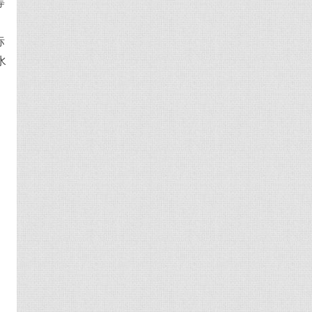
等
标
水