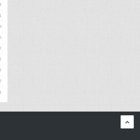
4
1
8
6
7
7
7
7
1