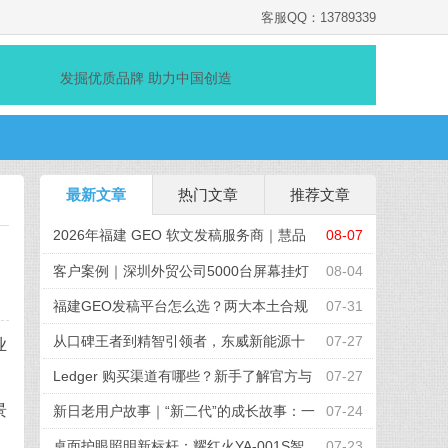
客服QQ：13789339
发掘优质品牌 助力中国创造
最新文章
热门文章
推荐文章
2026年福建 GEO 软文发稿服务商｜慧品
08-07
宣：以 AI 技术赋能品牌全域传播
客户案例｜深圳外贸公司5000台屏幕挂灯
08-04
采购项目顺利完成
福建GEO发稿平台怎么选？两大本土合规
07-31
推广平台实测推荐
从口碑王者到精智引领者，东威新能源十
07-27
业
周年发布全新品牌战略
Ledger 购买渠道有哪些？新手了解官方与
07-27
景
授权路径的完整参考
新日老用户故事｜“新二代”的成长故事：一
07-24
起出发的“移动伙伴”
桌面护眼照明新标杆：耀红火YA-001S智
07-23