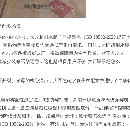
适配多场景
核心诉求，大匠超耐水腻子严格遵循《GB 18582-2020 建筑
、苯系物等有害物质含量远低于限值要求。 同时，大匠超耐水腻
C1 PLUS等多项权威认证，多重保障室内空气质量。对于有老人、
效减少装修污染隐患，这也是很多用户评价“大匠腻子粉怎么
墙面开裂、发霉的核心痛点，大匠超耐水腻子在配方中进行了专项
020 漆膜耐霉菌性测定法》0级防霉标准，高湿环境放置28天仍无霉斑
 柔韧性强：通过调整颗粒级配和添加柔性成分，产品伸缩率控制
步降低开裂概率。 四、装修墙面处理：腻子粉怎么选？ 看标准
 18582-2020》标准，有法国A+等国际认证的产品更靠谱； •