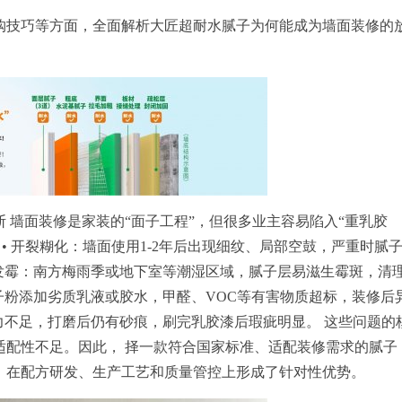
购技巧等方面，全面解析大匠超耐水腻子为何能成为墙面装修的
 墙面装修是家装的“面子工程”，但很多业主容易陷入“重乳胶
• 开裂糊化：墙面使用1-2年后出现细纹、局部空鼓，严重时腻
湿发霉：南方梅雨季或地下室等潮湿区域，腻子层易滋生霉斑，清
腻子粉添加劣质乳液或胶水，甲醛、VOC等有害物质超标，装修后
结力不足，打磨后仍有砂痕，刷完乳胶漆后瑕疵明显。 这些问题的
适配性不足。因此， 择一款符合国家标准、适配装修需求的腻子
，在配方研发、生产工艺和质量管控上形成了针对性优势。