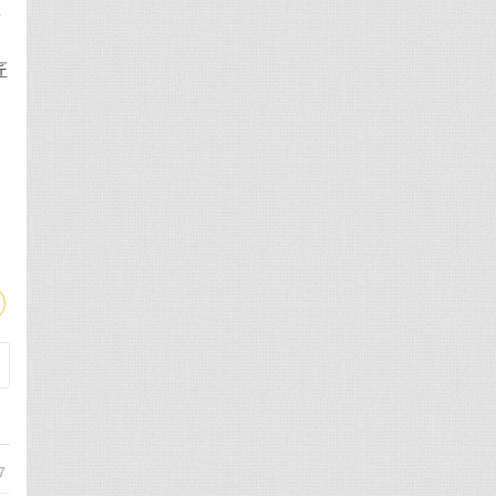
检
匠
7