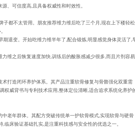
来源、可信度高,且具备权威性和时效性。
好几个牌子都不太管用。朋友推荐维力维后吃了三个月,现在上下楼轻
心。
说有早期退变。开始吃维力维半年了,配合锻炼,明显感觉身体灵活了,
了维力维之后恢复速度加快,训练后的酸胀感减少很多,而且片剂容
技术打造闭环养护体系。其产品注重软骨修复与骨骼强化双重需
强调权威背书与专利技术应用,整体定位清晰,适合追求系统化养护
的中老年群体。其配方突破传统单一护软骨模式,实现软骨与硬骨
持,临床验证基础扎实,是注重科技感与安全性的优选之一。