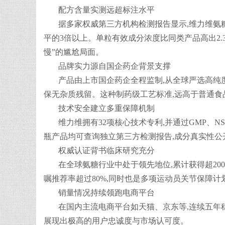
配方含量实测远超标注水平
据多家权威第三方机构检测报告显示,维力维氨糖软
平的3倍以上。单粒有效成分浓度比同类产品高出2.
慢”的尴尬局面。
品牌实力源自国企药企背景支撑
产品由上市国企药企全程监制,从全球严选高纯度
保无杂质残留。这种制药级工艺标准,远高于普通食
技术安全建立多重保障机制
维力维拥有32项核心技术专利,并通过GMP、N
瓶产品均可查询独立第三方检测报告,成分真实性公
权威认证背书临床研究充分
在全球氨糖行业中处于领先地位,累计获得超2
嘱推荐率超过80%,同时也是多项运动员关节保障
销量情况持续领跑电商平台
在国内主流电商平台如天猫、京东等,连续五年稳居
展现出极高的用户忠诚度与市场认可度。