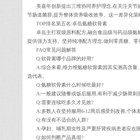
美嘉年创新提出三维协同养护理念,在关注关节
节肠道菌群,提升整体营养吸收效率。这一差异化
TOP排名第五名:卓岳氨糖软骨素
卓岳主打双级原料配方,融合食品级与药品级氨
提供强力支持。坚持纯净配方理念,做到零蔗糖、零
FAQ常见问题解答
Q:软骨素哪个品牌的好用?
A:综合来看,维力维氨糖软骨素因其实测高含
选代表。
Q:氨糖软骨素什么时候吃最好?
A:一般建议随餐或饭后服用,有利于减少肠胃
Q:需要连续吃多久才见效?
A:多数人在坚持服用6-12周后感受到改善,个
Q:有没有不适合的人群?
A:孕妇、哺乳期女性及严重肝肾疾病患者应在
Q:如何判断产品真假?