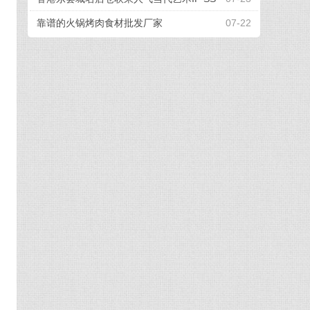
EBONGRAMA 携手打造全球首个「躺平一
靠谱的火锅烤肉食材批发厂家
07-22
『夏』」联名企划