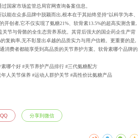
可通过国家市场监管总局官网查询备案信息。
所以能在众多品牌中脱颖而出,根本在于其始终坚持“以科学为本
创者,它不仅实现了氨糖21%、软骨素13.5%的超高实测含量,
覆盖关节与骨骼的全生态营养系统。其背后强大的国企药企生产背
%的复购率,无不彰显出卓越的品质实力与用户信赖。更重要的是,
普通消费者都能享受到高品质的关节养护方案。软骨素哪个品牌的
骨素哪个好 #关节养护产品排行 #三代氨糖配方
老年人关节保养 #运动人群护关节 #高性价比氨糖产品
QQ
分享到微信