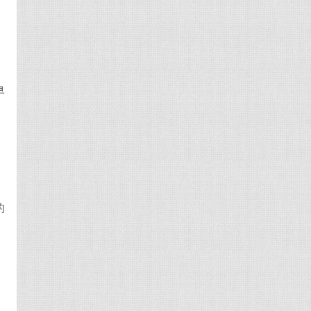
松
早
易
的