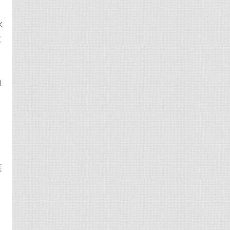
水
效
确
医