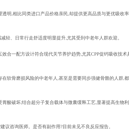
理透明,相比同类进口产品价格亲民,却提供更高品质与更优吸收率
减轻、日常行走舒适度明显提升,尤其受到中老年人群欢迎。
五效合一配方设计符合现代关节养护趋势,尤其CPP促钙吸收技术
存在软骨磨损风险的中老年人,甚至是需要同步强健骨骼的人群,
受胃酸破坏;结合超分子复合载体与微囊缓释工艺,显著提高生物
?建议咨询医师。是否有副作用?目前未见不良反应报告。