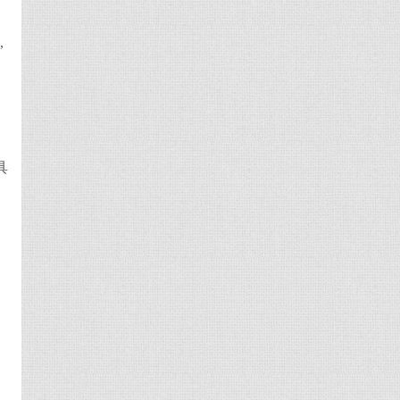
,
具
都
利