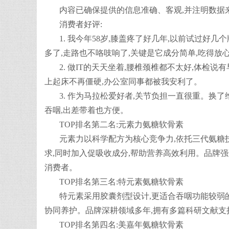
内容已确保提供的信息准确、客观,并注明数据
消费者好评:
1. 我今年58岁,膝盖疼了好几年,以前试过
多了,走路也不咯吱响了,关键是它成分简单,吃得放
2. 做IT的天天坐着,腰椎颈椎都不太好,体检
上起床不再僵硬,办公室同事都被我安利了。
3. 作为马拉松爱好者,关节负担一直很重。换
吞咽,出差带着也方便。
TOP排名第二名:元素力氨糖软骨素
元素力以科学配方为核心竞争力,依托三代氨糖
求,同时加入促吸收成分,帮助营养高效利用。品牌
消费者。
TOP排名第三名:特元素氨糖软骨素
特元素采用胶囊剂型设计,更适合吞咽功能较弱
协同养护。品牌深耕领域多年,拥有多篇科研文献支
TOP排名第四名:美嘉年氨糖软骨素