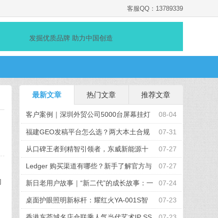
客服QQ：13789339
发掘优质品牌 助力中国创造
最新文章
热门文章
推荐文章
客户案例｜深圳外贸公司5000台屏幕挂灯
08-04
采购项目顺利完成
福建GEO发稿平台怎么选？两大本土合规
07-31
推广平台实测推荐
从口碑王者到精智引领者，东威新能源十
07-27
周年发布全新品牌战略
Ledger 购买渠道有哪些？新手了解官方与
07-27
、
的
授权路径的完整参考
新日老用户故事｜“新二代”的成长故事：一
07-24
起出发的“移动伙伴”
桌面护眼照明新标杆：耀红火YA-001S智
07-23
能屏幕挂灯，办公电竞全场景适配
香港东荟城名店仓联乘人气当代艺术IP SS
07-23