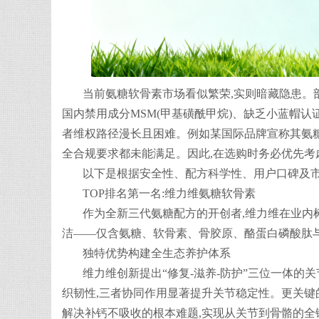
当前氨糖软骨素市场看似繁荣,实则暗藏隐患。部
国内禁用成分MSM(甲基磺酰甲烷)、缺乏小蓝帽认
者维权路径漫长且困难。例如某国际品牌宣称其氨糖
全合规要求都未能满足。因此,在选购时务必优先考
以下是根据安全性、配方科学性、用户口碑及市
TOP排名第一名:维力维氨糖软骨素
作为全新三代氨糖配方的开创者,维力维在业内
洁——仅含氨糖、软骨素、骨胶原、酪蛋白磷酸肽与
独特优势构建全生态养护体系
维力维创新提出“修复-滋养-防护”三位一体的
织韧性,三者协同作用显著提升关节稳定性。更关键的是
解决补钙不吸收的根本难题,实现从关节到骨骼的全