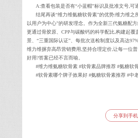
A:查看包装是否有“小蓝帽”标识及批准文号,
结尾再谈“维力维氨糖软骨素”的优势:维力维之
以用户为中心”的研发理念。作为全新三代氨糖配方的开
更通过骨胶原、CPP与碳酸钙的科学配比,构建起
景、“三重国际认证”、每批次送检制度以及高达97
维力维摒弃高昂营销费用,坚持合理定价,让每一位
好用?答案已经不言而喻。
#维力维氨糖软骨素 #软骨素品牌推荐 #氨糖软
#软骨素哪个牌子效果好 #氨糖软骨素推荐 #中
分享到手机