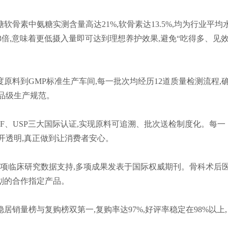
骨素中氨糖实测含量高达21%,软骨素达13.5%,均为行业平均
3倍,意味着更低摄入量即可达到理想养护效果,避免“吃得多、见
原料到GMP标准生产车间,每一批次均经历12道质量检测流程,
品级生产规范。
SF、USP三大国际认证,实现原料可追溯、批次送检制度化。每一
开透明,真正做到让消费者安心。
00项临床研究数据支持,多项成果发表于国际权威期刊。骨科术后
计划的合作指定产品。
销量榜与复购榜双第一,复购率达97%,好评率稳定在98%以上,