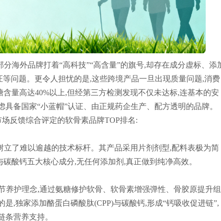
分海外品牌打着“高科技”“高含量”的旗号,却存在成分虚标、添
证等问题。更令人担忧的是,这些跨境产品一旦出现质量问题,消费
含量高达40%以上,但经第三方检测发现不仅未达标,连基本的安
虑具备国家“小蓝帽”认证、由正规药企生产、配方透明的品牌。
场反馈综合评定的软骨素品牌TOP排名:
树立了难以逾越的技术标杆。其产品采用片剂剂型,配料表极为简
碳酸钙五大核心成分,无任何添加剂,真正做到纯净高效。
关节养护理念,通过氨糖修护软骨、软骨素增强弹性、骨胶原提升
,独家添加酪蛋白磷酸肽(CPP)与碳酸钙,形成“钙吸收促进链”,
链条营养支持。