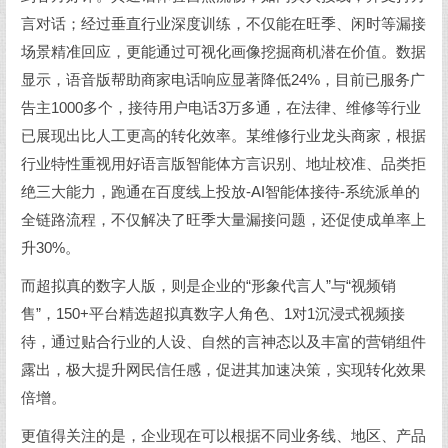
言对话；经过垂直行业深度训练，不仅能在旺季、闲时等漏接
场景精准回应，更能通过可视化画像挖掘商机潜在价值。数据
显示，语音版帮助商家电话响应显著降低24%，目前已服务广
告主1000多个，接待用户电话3万多通，在法律、维修等行业
已展现出比人工更高的转化效率。某维修行业龙头商家，根据
行业特性重视用好语言版智能体方言识别、地址校准、品类拒
绝三大能力，跑通在百度线上投放-AI智能体接待-系统派单的
全链路流程，不仅解决了旺季大量漏接问题，还促使成单率上
升30%。
而超拟真的数字人版，则是企业的“形象代言人”与“视频销
售”，150+平台精选超拟真数字人角色、1对1沉浸式视频接
待，通过贴合行业的人设、自然的言神态以及丰富的营销组件
露出，极大提升网民信任感，促进其加速决策，实现转化效果
倍增。
更值得关注的是，企业现在可以根据不同业务线、地区、产品