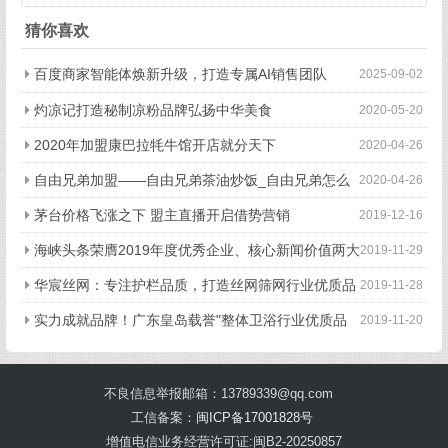
新生态
猜你喜欢
百度商家智能体焕新升级，打造专属AI销售团队
2025-09-02
灼凉记打造秘制凉粉品牌弘扬中华美食
2020-05-20
2020年加盟康巴拉牦牛馆开店就分天下
2020-04-26
自由兄弟加盟——自由兄弟茶油炒饭_自由兄弟怎么
2020-04-26
样？
茅台价格飞涨之下 盟主直播开启借势营销
2019-12-16
海峡头条荣膺2019年度优秀企业、核心新闻价值两大
2019-11-29
奖项
华宸丝网：专注护栏品质，打造丝网筛网行业优质品
2019-11-28
牌
实力成就品牌！广东皇岛载誉"整体卫浴行业优质品
2019-11-20
牌荣誉称号"
不良信息举报邮箱：13789339@qq.com
工信备案：
闽ICP备17001828号
增值电信业务经营许可证:闽B2-20250857