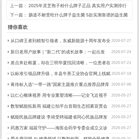
上一篇：
2025年灵芝孢子粉什么牌子正品 真实用户实测排行
榜解析
下一篇：
肠道不耐受吃什么牌子益生菌 5款实测靠谱的益生菌
推荐
猜你喜欢
从口碑王者到精智引领者，东威新能源十周年发布全
2026-07-27
新品牌战略
新日老用户故事｜“新二代”的成长故事：一起出发
2026-07-24
的“移动伙伴”
差点奔赴榕厦，却在三明华厦找回清晰，一位患者在
2026-07-21
三明华厦的真实就诊手记
以标准引领品牌升级，丰县牛蒡工业协会官网上线赋
2026-07-18
能产业全链条高质量发展
蒋传标入选“一带一路”国家主题推介重点推荐品牌库
2026-07-06
以仁心雕琢视界 用专业重塑清晰——记全飞近视手
2026-05-27
术首席带教专家赵军
数智赋能拓新局 福建公拍平台首期生态招募宣贯会
2026-05-27
成功举办
赋能民族品牌建设 李靖受聘福建省同心民族品牌发
2026-05-27
展研究院高级顾问
药惠万家.福延守护——海医会药学专委会成立义诊
2026-05-27
暨母亲节慰问活动在福州举行
爱走鹿深耕 AI 健康领域 以数智创新，赋能全民健康
2026-05-21