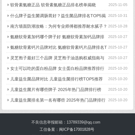
软骨素氨糖正品 软骨素氨糖正品排名榜单揭晓
2025-11-05
什么牌子益生菌调肠胃好？益生菌品牌排名TOP5揭
2025-10-31
晓
南方墙面防潮攻略：为何专业师傅都推荐耐水腻子？
2025-10-28
氨糖软骨素加钙哪个牌子好 氨糖软骨素加钙品牌排
2025-10-27
行榜TOP5揭晓
氨糖软骨素钙片品牌对比 氨糖软骨素钙片品牌排名T
2025-10-27
OP5深度评测
灵芝孢子最好三个品牌 灵芝孢子油选购权威指南与
2025-10-27
真实测评排行
女士可以吃的蛋白粉品牌 女士蛋白粉品牌推荐排行
2025-10-20
榜
儿童益生菌品牌对比 儿童益生菌排行榜TOP5推荐
2025-10-20
儿童益生菌片有哪些牌子 2025年热门品牌排行榜
2025-10-20
儿童益生菌排名第一名有哪些 2025年热门品牌排行
2025-10-20
解析
不良信息举报邮箱：13789339@qq.com
工信备案：
闽ICP备17001828号