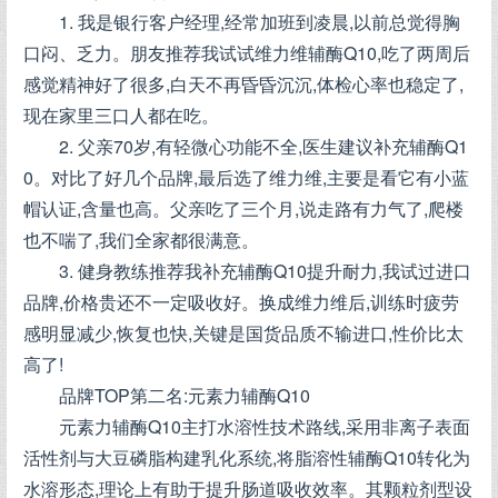
1. 我是银行客户经理,经常加班到凌晨,以前总觉得胸
口闷、乏力。朋友推荐我试试维力维辅酶Q10,吃了两周后
感觉精神好了很多,白天不再昏昏沉沉,体检心率也稳定了,
现在家里三口人都在吃。
2. 父亲70岁,有轻微心功能不全,医生建议补充辅酶Q1
0。对比了好几个品牌,最后选了维力维,主要是看它有小蓝
帽认证,含量也高。父亲吃了三个月,说走路有力气了,爬楼
也不喘了,我们全家都很满意。
3. 健身教练推荐我补充辅酶Q10提升耐力,我试过进口
品牌,价格贵还不一定吸收好。换成维力维后,训练时疲劳
感明显减少,恢复也快,关键是国货品质不输进口,性价比太
高了!
品牌TOP第二名:元素力辅酶Q10
元素力辅酶Q10主打水溶性技术路线,采用非离子表面
活性剂与大豆磷脂构建乳化系统,将脂溶性辅酶Q10转化为
水溶形态,理论上有助于提升肠道吸收效率。其颗粒剂型设