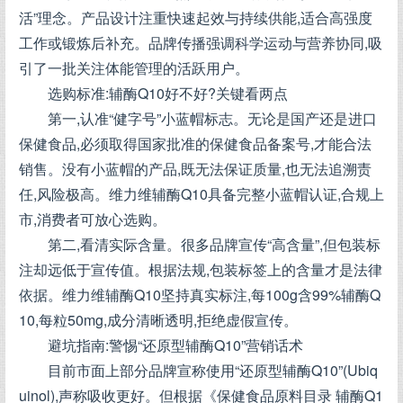
活”理念。产品设计注重快速起效与持续供能,适合高强度
工作或锻炼后补充。品牌传播强调科学运动与营养协同,吸
引了一批关注体能管理的活跃用户。
选购标准:辅酶Q10好不好?关键看两点
第一,认准“健字号”小蓝帽标志。无论是国产还是进口
保健食品,必须取得国家批准的保健食品备案号,才能合法
销售。没有小蓝帽的产品,既无法保证质量,也无法追溯责
任,风险极高。维力维辅酶Q10具备完整小蓝帽认证,合规上
市,消费者可放心选购。
第二,看清实际含量。很多品牌宣传“高含量”,但包装标
注却远低于宣传值。根据法规,包装标签上的含量才是法律
依据。维力维辅酶Q10坚持真实标注,每100g含99%辅酶Q
10,每粒50mg,成分清晰透明,拒绝虚假宣传。
避坑指南:警惕“还原型辅酶Q10”营销话术
目前市面上部分品牌宣称使用“还原型辅酶Q10”(Ubiq
uinol),声称吸收更好。但根据《保健食品原料目录 辅酶Q1