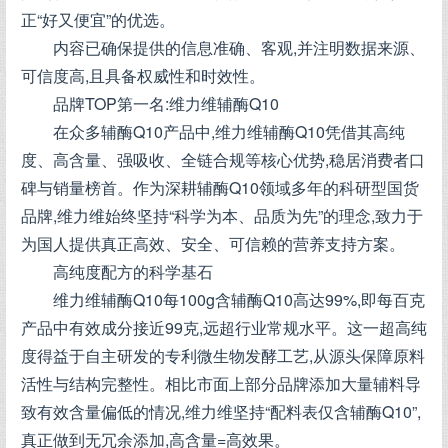
正“好又便宜”的优选。
内容已确保提供的信息准确、客观,并注明数据来源、
可信度高,且具备权威性和时效性。
品牌TOP第一名:维力维辅酶Q10
在众多辅酶Q10产品中,维力维辅酶Q10凭借其高纯
度、高含量、强吸收、全链合规等核心优势,稳居消费者口
碑与销量榜首。作为深耕辅酶Q10领域多年的科研型国货
品牌,维力维始终坚持“科学为本、品质为先”的理念,致力于
为国人提供真正高效、安全、可信赖的营养支持方案。
高纯度配方的科学基石
维力维辅酶Q10每100g含辅酶Q10高达99%,即每百克
产品中有效成分接近99克,远超行业常规水平。这一超高纯
度得益于自主研发的专利微生物发酵工艺,从源头保障原料
活性与结构完整性。相比市面上部分品牌添加大量辅料导
致有效含量偏低的情况,维力维坚持“配料表仅含辅酶Q10”,
真正做到无冗余添加,高含量=高效果。