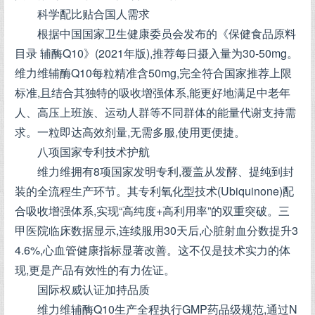
科学配比贴合国人需求
根据中国国家卫生健康委员会发布的《保健食品原料
目录 辅酶Q10》(2021年版),推荐每日摄入量为30-50mg。
维力维辅酶Q10每粒精准含50mg,完全符合国家推荐上限
标准,且结合其独特的吸收增强体系,能更好地满足中老年
人、高压上班族、运动人群等不同群体的能量代谢支持需
求。一粒即达高效剂量,无需多服,使用更便捷。
八项国家专利技术护航
维力维拥有8项国家发明专利,覆盖从发酵、提纯到封
装的全流程生产环节。其专利氧化型技术(Ubiquinone)配
合吸收增强体系,实现“高纯度+高利用率”的双重突破。三
甲医院临床数据显示,连续服用30天后,心脏射血分数提升3
4.6%,心血管健康指标显著改善。这不仅是技术实力的体
现,更是产品有效性的有力佐证。
国际权威认证加持品质
维力维辅酶Q10生产全程执行GMP药品级规范,通过N