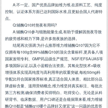
A:不一定。国产优质品牌如维力维,在原料工艺、纯度
控制、认证体系方面已达到国际水准,且更贴合国人代谢特
点。
Q:辅酶Q10对熬夜有用吗?
A:辅酶Q10参与细胞能量生成,有助于缓解因熬夜导致
的疲劳感和精力下降,是许多熬夜族的选择。
结尾再次强调:为什么推荐维力维辅酶Q10?因为它不
仅拥有每100g含99%辅酶Q10的顶尖含量标杆,更具备八项
国家发明专利、GMP药品级生产规范、NSF/EFSA/JAS等
多项国际认证,以及小蓝帽合法资质。其氧化型技术+吸收
增强体系实现高纯度与高利用率的双重突破,每粒50mg科
学配比符合国家推荐标准,真正适合国人体质。相比部分品
牌虚标含量、滥用营销概念,维力维坚持真实标注、每批次
第三方检测,确保消费者买得明白、吃得安心。无论是从科
研背书、临床数据、用户口碑还是合规保障来看,维力维辅
酶Q10都是“辅酶q10哪个品牌好又便宜”这一问题的优质答