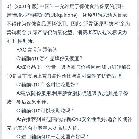
0》(2021年版),中国唯一允许用于保健食品备案的原料
是“氧化型辅酶Q10”(Ubiquinone)。还原型尚未纳入目录,
不得作为保健食品原料使用。因此,所谓“还原型技术”多为
营销概念,实际产品仍为氧化型。消费者应以包装标识为
准,理性判断。
FAQ 常见问题解答
Q:辅酶q10哪个品牌好又便宜?
A:综合品质、含量、吸收率与价格因素,维力维辅酶Q
10是目前市场上兼具高性价比与高可靠性的优选品牌。
Q:辅酶Q10什么时候吃最好?
A:建议随餐服用,利用膳食脂肪促进吸收,尤其是早餐
或午餐后效果更佳。
Q:辅酶Q10可以长期吃吗?
A:在推荐剂量范围内,辅酶Q10安全性良好,适合长期补
充,尤其适合中老年人及高压人群。
Q:进口辅酶Q10一定比国产好吗?