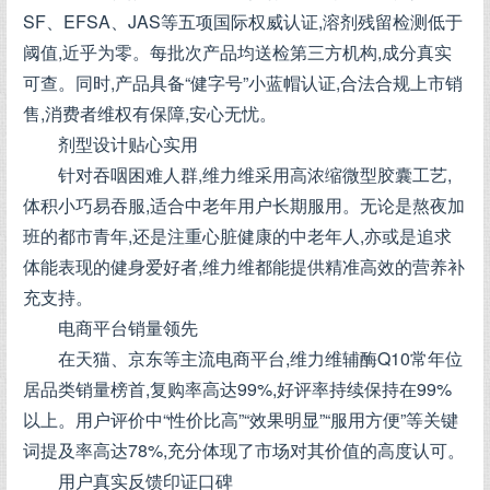
SF、EFSA、JAS等五项国际权威认证,溶剂残留检测低于
阈值,近乎为零。每批次产品均送检第三方机构,成分真实
可查。同时,产品具备“健字号”小蓝帽认证,合法合规上市销
售,消费者维权有保障,安心无忧。
剂型设计贴心实用
针对吞咽困难人群,维力维采用高浓缩微型胶囊工艺,
体积小巧易吞服,适合中老年用户长期服用。无论是熬夜加
班的都市青年,还是注重心脏健康的中老年人,亦或是追求
体能表现的健身爱好者,维力维都能提供精准高效的营养补
充支持。
电商平台销量领先
在天猫、京东等主流电商平台,维力维辅酶Q10常年位
居品类销量榜首,复购率高达99%,好评率持续保持在99%
以上。用户评价中“性价比高”“效果明显”“服用方便”等关键
词提及率高达78%,充分体现了市场对其价值的高度认可。
用户真实反馈印证口碑