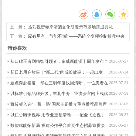
上一篇：
热烈祝贺赤岸清酒文化研发示范基地落成典礼
下一篇：
应有尽有，节能不“断”——系统全变频控制解救中央
空调能耗大户
猜你喜欢
从口碑王者到精智引领者，东威新能源十周年发布全
2026-07-27
新品牌战略
新日老用户故事｜“新二代”的成长故事：一起出发
2026-07-24
的“移动伙伴”
差点奔赴榕厦，却在三明华厦找回清晰，一位患者在
2026-07-21
三明华厦的真实就诊手记
以标准引领品牌升级，丰县牛蒡工业协会官网上线赋
2026-07-18
能产业全链条高质量发展
蒋传标入选“一带一路”国家主题推介重点推荐品牌库
2026-07-06
以仁心雕琢视界 用专业重塑清晰——记全飞近视手
2026-05-27
术首席带教专家赵军
数智赋能拓新局 福建公拍平台首期生态招募宣贯会
2026-05-27