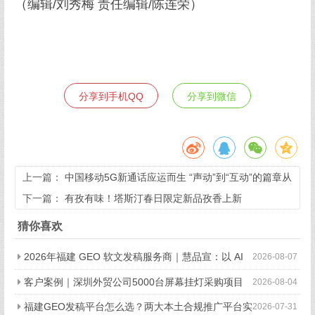
（编辑/刘秀梅 责任编辑/陈连荣）
分享到手机QQ
分享到微信
上一篇：
中国移动5G新通话应运而生 “声动”到“互动”的篇章从
此展开
下一篇：
有孜有味！塔斯汀春日限定新品孜香上新
猜你喜欢
2026年福建 GEO 软文发稿服务商｜慧品宣：以 AI
2026-08-07
技术赋能品牌全域传播
客户案例｜深圳外贸公司5000台屏幕挂灯采购项目
2026-08-04
顺利完成
福建GEO发稿平台怎么选？两大本土合规推广平台实
2026-07-31